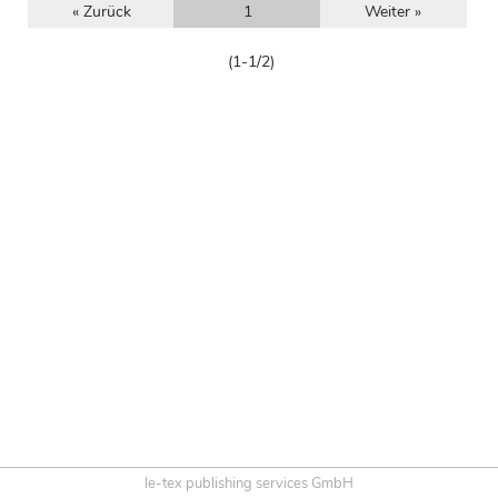
« Zurück
1
Weiter »
(1-1/2)
le-tex publishing services GmbH