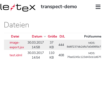
transpect-demo
Dateien
Datei
Datum
Größe
D/L
Prüfsumme
image-
30.03.2017
37
MD5:
444
export.jsx
14:58
KB
8d6f237db2dfa7a0d985b783
30.03.2017
110
MD5:
test.idml
408
14:54
KB
7fee0245c123d43cb1d67f3e