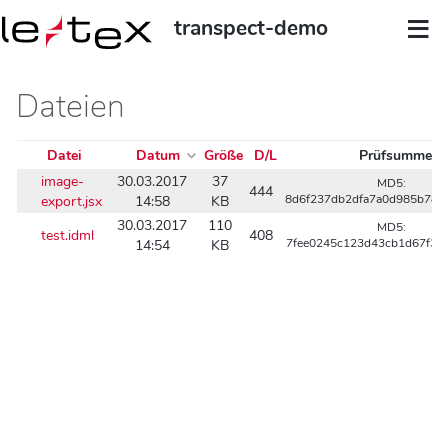
transpect-demo
Dateien
Datei
Datum
Größe
D/L
Prüfsumme
image-
30.03.2017
37
MD5:
444
export.jsx
14:58
KB
8d6f237db2dfa7a0d985b783
30.03.2017
110
MD5:
test.idml
408
14:54
KB
7fee0245c123d43cb1d67f3e