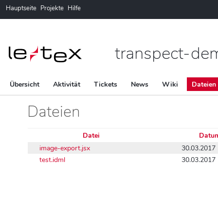
Hauptseite
Projekte
Hilfe
transpect-de
Übersicht
Aktivität
Tickets
News
Wiki
Dateien
Dateien
Datei
Datu
image-export.jsx
30.03.2017 
test.idml
30.03.2017 