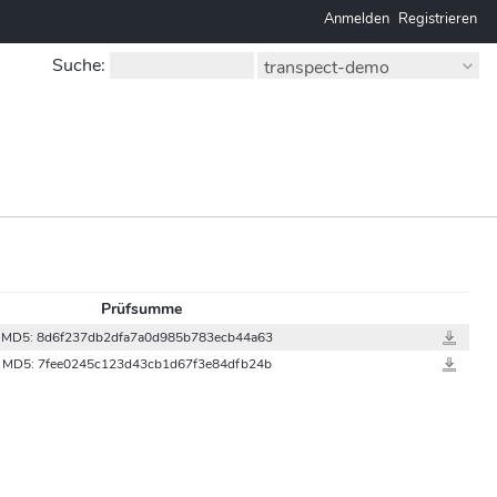
Anmelden
Registrieren
Suche
:
transpect-demo
Prüfsumme
MD5: 8d6f237db2dfa7a0d985b783ecb44a63
image-exp
MD5: 7fee0245c123d43cb1d67f3e84dfb24b
test.idml