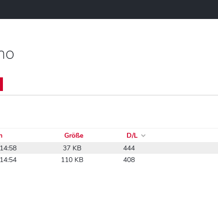
mo
m
Größe
D/L
14:58
37 KB
444
14:54
110 KB
408