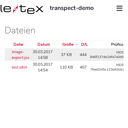
transpect-demo
Dateien
Datei
Datum
Größe
D/L
Prüfsum
image-
30.03.2017
MD5:
37 KB
444
export.jsx
14:58
8d6f237db2dfa7a0d98
30.03.2017
MD5:
test.idml
110 KB
407
14:54
7fee0245c123d43cb1d6