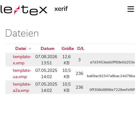
xerif
Dateien
Datei
Datum
Größe
D/L
template-
07.08.2026
12,6
3
x.xmp
13:51
KB
a7d3453eeb0ff69e0d253ea2
template-
07.05.2025
10,5
236
ua.xmp
14:02
KB
ba69ac92347a8bac24d78bad9
template-
07.05.2025
10,5
236
a2a.xmp
14:02
KB
0ff306b8896e7228eefbf6f9