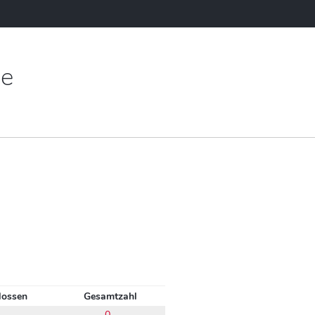
ne
lossen
Gesamtzahl
0