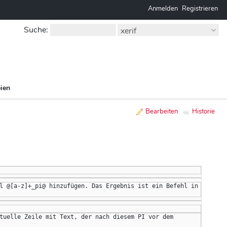
Anmelden
Registrieren
Suche
:
xerif
ien
Bearbeiten
Historie
l @[a-z]+_pi@ hinzufügen. Das Ergebnis ist ein Befehl in 
tuelle Zeile mit Text, der nach diesem PI vor dem 