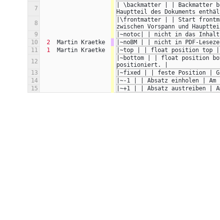
| \backmatter | | Backmatter b
7
Hauptteil des Dokuments enthäl
|\frontmatter | | Start frontm
8
zwischen Vorspann und Haupttei
9
|~notoc| | nicht in das Inhalt
10
2
Martin Kraetke
|~noBM | | nicht in PDF-Leseze
11
1
Martin Kraetke
|~top | | float position top |
|~bottom | | float position bo
12
positioniert. |
13
|~fixed | | feste Position | G
14
|~-1 | | Absatz einholen | Am 
15
|~+1 | | Absatz austreiben | A