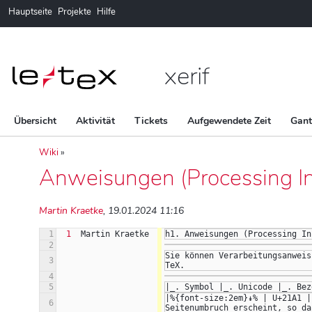
Hauptseite
Projekte
Hilfe
xerif
Übersicht
Aktivität
Tickets
Aufgewendete Zeit
Gan
Wiki
»
Anweisungen (Processing In
Martin Kraetke
, 19.01.2024 11:16
1
1
Martin Kraetke
h1. Anweisungen (Processing In
2
Sie können Verarbeitungsanweis
3
TeX.
4
5
|_. Symbol |_. Unicode |_. Bez
|%{font-size:2em}↡% | U+21A1 |
6
Seitenumbruch erscheint, so da