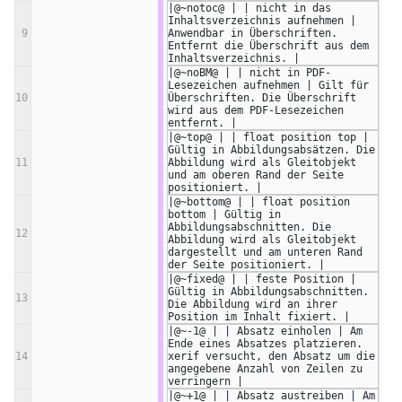
|@~notoc@ | | nicht in das 
Inhaltsverzeichnis aufnehmen | 
9
Anwendbar in Überschriften. 
Entfernt die Überschrift aus dem 
Inhaltsverzeichnis. |
|@~noBM@ | | nicht in PDF-
Lesezeichen aufnehmen | Gilt für 
10
Überschriften. Die Überschrift 
wird aus dem PDF-Lesezeichen 
entfernt. |
|@~top@ | | float position top | 
Gültig in Abbildungsabsätzen. Die 
11
Abbildung wird als Gleitobjekt 
und am oberen Rand der Seite 
positioniert. |
|@~bottom@ | | float position 
bottom | Gültig in 
Abbildungsabschnitten. Die 
12
Abbildung wird als Gleitobjekt 
dargestellt und am unteren Rand 
der Seite positioniert. |
|@~fixed@ | | feste Position | 
Gültig in Abbildungsabschnitten. 
13
Die Abbildung wird an ihrer 
Position im Inhalt fixiert. |
|@~-1@ | | Absatz einholen | Am 
Ende eines Absatzes platzieren. 
14
xerif versucht, den Absatz um die 
angegebene Anzahl von Zeilen zu 
verringern |
|@~+1@ | | Absatz austreiben | Am 