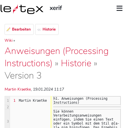
xerif
Bearbeiten
Historie
Wiki
»
Anweisungen (Processing
Instructions)
»
Historie
»
Version 3
Martin Kraetke
, 19.01.2024 11:17
h1. Anweisungen (Processing 
1
1
Martin Kraetke
Instructions)
2
Sie können 
Verarbeitungsanweisungen 
einfügen, indem Sie einen Text 
3
oder ein Symbol mit dem Stil @[a-
z]+_pi@ hinzufügen. Das Ergebnis 