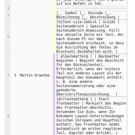
ist ein Befehl in TeX.
4
|_. Symbol |_. Unicode |_. 
5
Bezeichnung |_. Beschreibung |
|%{font-size:2em}↡% | U+21A1 | 
Seitenumbruch | Spezielle 
Seitenumbruch-Anweisung. Füllt 
die aktuelle Zeile mit Text, der 
6
nach diesem PI vor dem 
Seitenumbruch erscheint, so dass 
die Ausrichtung des Textes im 
Blocksatz beibehalten wird. |
| @\backmatter@ | | Backmatter 
beginnen | Beginnt den Abschnitt 
für den Rückseitenteil. 
Erforderlich, wenn der hintere 
Teil ein anderes Layout als der 
7
3
Martin Kraetke
Hauptteil des Dokuments enthält, 
z. B. eine andere 
Seitennummerierung oder eine 
geänderte 
Überschriftenauszeichnung.  | 
|@\frontmatter@ | | Start 
frontmatter | Markiert den Beginn 
des Frontmatter-Abschnitts. 
Verwenden Sie dies, wenn Ihr 
8
Dokument Layout-Unterscheidungen 
zwischen Vorspann und Hauptteil 
enthält. Das Frontmatter endet 
automatisch am ersten regulären 
Teil, Kapitel oder Artikel. |